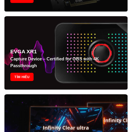
EVGA XR1
Capture Device – Certified for OBS with 4K
Passthrough
TÌM HIỂU