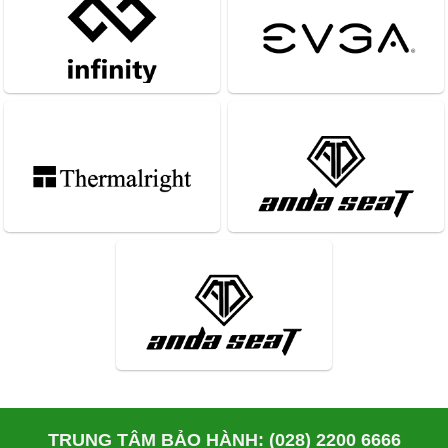
TRUNG TÂM BẢO HÀNH: (028) 2200 6666