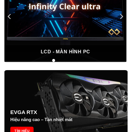
VGA - CARD MÀN HÌNH
EVGA RTX
Hiệu năng cao – Tản nhiệt mát
TÌM HIỂU