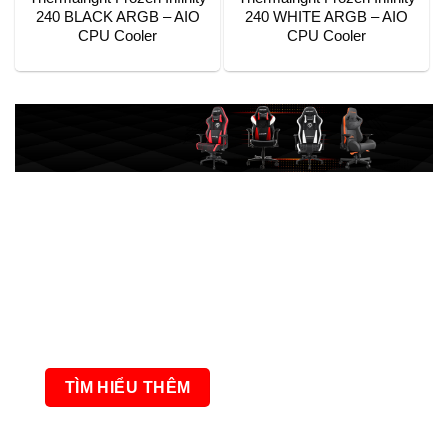
240 BLACK ARGB – AIO
240 WHITE ARGB – AIO
CPU Cooler
CPU Cooler
GAMING CHAIR
ANDA SEAT
Điểm nổi bật từ những mẫu ghế Gaming
Anda Seat chính là cảm giác ngồi thoải
mái, Form ghế ngồi chắc chắn không
vướng víu hay gò bó khi ngồi.
TÌM HIỂU THÊM