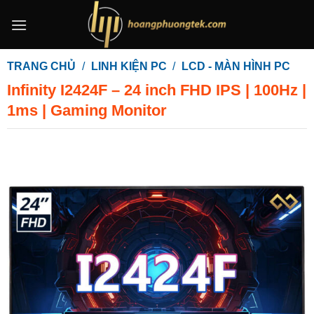
Bỏ
qua
nội
dung
TRANG CHỦ
/
LINH KIỆN PC
/
LCD - MÀN HÌNH PC
Infinity I2424F – 24 inch FHD IPS | 100Hz |
1ms | Gaming Monitor