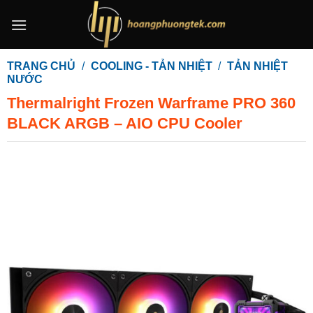
Bỏ
qua
nội
dung
TRANG CHỦ
/
COOLING - TẢN NHIỆT
/
TẢN NHIỆT
NƯỚC
Thermalright Frozen Warframe PRO 360
BLACK ARGB – AIO CPU Cooler