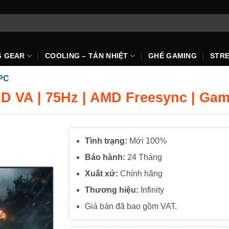
G GEAR
COOLING – TẢN NHIỆT
GHẾ GAMING
STR
PC
HD VA | 75Hz | AMD Freesync | Ga
Tình trạng:
Mới 100%
Bảo hành:
24 Tháng
Xuất xứ:
Chính hãng
Thương hiệu:
Infinity
Giá bán đã bao gồm VAT.