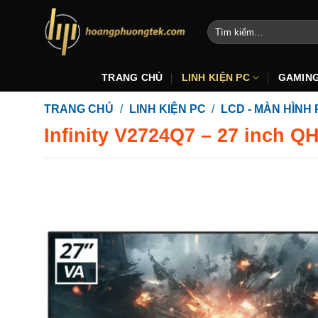
Bỏ
qua
Tìm
kiếm:
nội
dung
TRANG CHỦ
LINH KIỆN PC
GAMIN
TRANG CHỦ
/
LINH KIỆN PC
/
LCD - MÀN HÌNH 
Infinity V2724Q7 – 27 inch Q