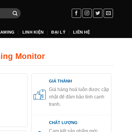
EAMING
LINH KIỆN
ĐẠI LÝ
LIÊN HỆ
ming Monitor
GIÁ THÀNH
Giá hàng hoá luôn được cập
nhật để đảm bảo tính cạnh
tranh.
CHẤT LƯỢNG
Cam kết sản phẩm mới