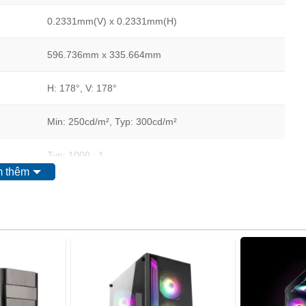
0.2331mm(V) x 0.2331mm(H)
596.736mm x 335.664mm
H: 178°, V: 178°
Min: 250cd/m², Typ: 300cd/m²
Typ: 1000 : 1
 thêm
5ms
Low Blue Light, Flicker-Free
HDR
16.7M