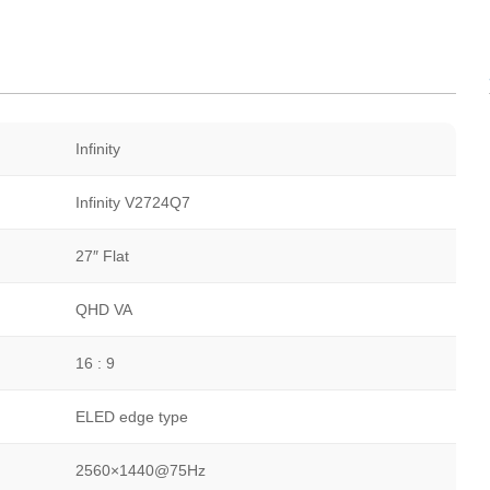
Infinity
Infinity V2724Q7
27″ Flat
QHD VA
16 : 9
ELED edge type
2560×1440@75Hz