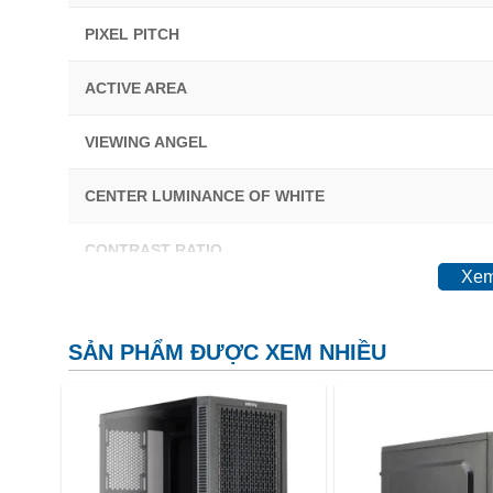
PIXEL PITCH
ACTIVE AREA
VIEWING ANGEL
CENTER LUMINANCE OF WHITE
CONTRAST RATIO
Xem
MOVING PICTURE RESPONSE TIME (MPRT)
SẢN PHẨM ĐƯỢC XEM NHIỀU
BUILT-IN TECHNOLOGY
SUPPORT SOFTWARE
DISPLAY COLORS