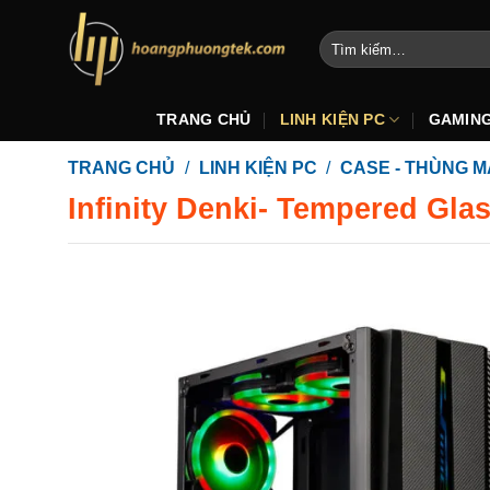
Bỏ
qua
Tìm
kiếm:
nội
dung
TRANG CHỦ
LINH KIỆN PC
GAMIN
TRANG CHỦ
/
LINH KIỆN PC
/
CASE - THÙNG M
Infinity Denki- Tempered Gl