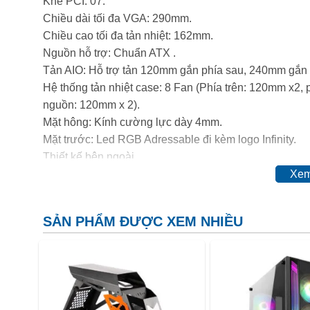
Khe PCI: 07.
Chiều dài tối đa VGA: 290mm.
Chiều cao tối đa tản nhiệt: 162mm.
Nguồn hỗ trợ: Chuẩn ATX .
Tản AIO: Hỗ trợ tản 120mm gắn phía sau, 240mm gắn 
Hệ thống tản nhiệt case: 8 Fan (Phía trên: 120mm x2, 
nguồn: 120mm x 2).
Mặt hông: Kính cường lực dày 4mm.
Mặt trước: Led RGB Adressable đi kèm logo Infinity.
Thiết kế bên ngoài
Infinity DenKi
vẫn giữ style thùng carton không màu mè, 
Xem
case
Infinity Denki
SẢN PHẨM ĐƯỢC XEM NHIỀU
Nhìn case bên ngoài với phong cách phẳng phiêu vơi 
thiết kế độc đáo và bắt mắt.
Chất liệu của mặt nạ là nhựa ABS và thiết kế kiểu vân 
Kèm theo đó là logo Infinity dên dãy led RGB với nhi