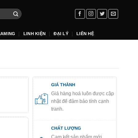
EAMING
LINH KIỆN
ĐẠI LÝ
LIÊN HỆ
GIÁ THÀNH
Giá hàng hoá luôn được cập
nhật để đảm bảo tính cạnh
tranh.
CHẤT LƯỢNG
Cam kết sản phẩm mới