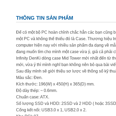
THÔNG TIN SẢN PHẨM
Để có một bộ PC hoàn chỉnh chắc hẳn các bạn cũng biế
một PC và không thể thiếu đó là Case. Thương hiệu
In
computer hiện nay với nhiều sản phẩm đa dạng về mẫu
đang muốn tìm cho mình một case vừa ý, giá cả phải ch
Infinity DenKi
dòng case Mid Tower mới nhất đến từ t
mới, vừa ý thì mình nghĩ bạn không nên bỏ qua bài viế
Sau đây mình sẽ giới thiệu sơ lược về thông số kỹ th
Màu sắc: Đen.
Kích thước: 196(W) x 450(H) x 365(D) mm.
Độ dày thép: ~ 0.6mm.
Chuẩn case: ATX.
Số lượng SSD và HDD: 2SSD và 2 HDD ( hoặc 3SSD
Cổng kết nối: USB3.0 x 1, USB2.0 x 2.