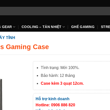
G GEAR
COOLING – TẢN NHIỆT
GHẾ GAMING
STR
ÁY TÍNH
ass Gaming Case
Tình trạng: Mới 100%.
Bảo hành: 12 tháng
Case kèm 3 quạt 12cm.
Hỗ trợ kinh doanh
Hotline: 0906 886 820