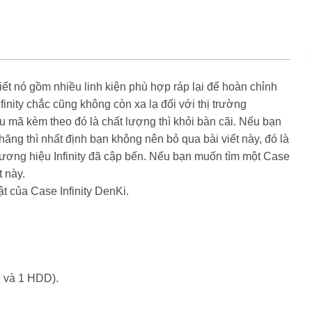
t nó gồm nhiều linh kiện phù hợp ráp lại để hoàn chỉnh
finity
chắc cũng không còn xa lạ đối với thị trường
 mã kèm theo đó là chất lượng thì khỏi bàn cãi. Nếu bạn
ăng thì nhất định bạn không nên bỏ qua bài viết này, đó là
hương hiệu
Infinity
đã cập bến. Nếu bạn muốn tìm một Case
t này.
uật của Case
Infinity DenKi.
 và 1 HDD).