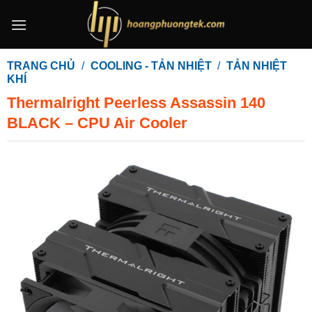
Bỏ
qua
nội
dung
TRANG CHỦ
/
COOLING - TẢN NHIỆT
/
TẢN NHIỆT
KHÍ
Thermalright Peerless Assassin 140
BLACK – CPU Air Cooler