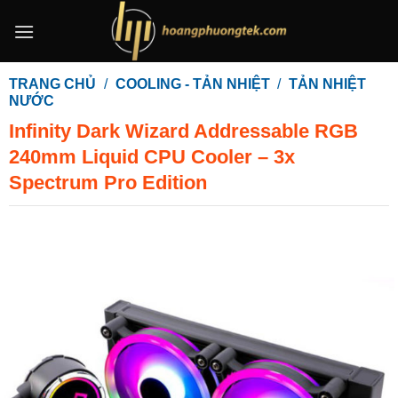
Bỏ
qua
nội
dung
TRANG CHỦ
/
COOLING - TẢN NHIỆT
/
TẢN NHIỆT
NƯỚC
Infinity Dark Wizard Addressable RGB
240mm Liquid CPU Cooler – 3x
Spectrum Pro Edition