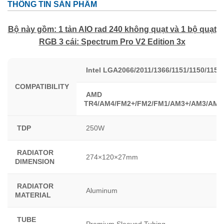
THÔNG TIN SẢN PHẨM
Bộ này gồm: 1 tản AIO rad 240 không quạt và 1 bộ quạt
RGB 3 cái: Spectrum Pro V2 Edition 3x
Intel LGA2066/2011/1366/1151/1150/1155
COMPATIBILITY
AMD
TR4/AM4/FM2+/FM2/FM1/AM3+/AM3/AM2
TDP
250W
RADIATOR
274×120×27mm
DIMENSION
RADIATOR
Aluminum
MATERIAL
TUBE