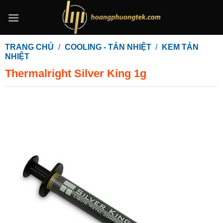
Bỏ
qua
nội
dung
TRANG CHỦ
/
COOLING - TẢN NHIỆT
/
KEM TẢN
NHIỆT
Thermalright Silver King 1g