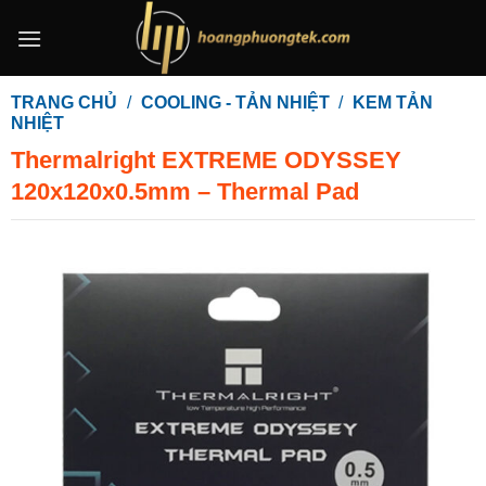
Bỏ
qua
nội
dung
TRANG CHỦ
/
COOLING - TẢN NHIỆT
/
KEM TẢN
NHIỆT
Thermalright EXTREME ODYSSEY
120x120x0.5mm – Thermal Pad