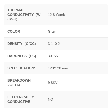
THERMAL
CONDUCTIVITY（W
12.8 W/mk
/ M-K)
COLOR
Gray
DENSITY（G/CC)
3.1±0.2
HARDNESS（SC)
30~55
SPECIFICATIONS
120*120 mm
BREAKDOWN
9.8KV
VOLTAGE
ELECTRICALLY
NO
CONDUCTIVE