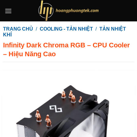
Bỏ
qua
nội
dung
TRANG CHỦ
/
COOLING - TẢN NHIỆT
/
TẢN NHIỆT
KHÍ
Infinity Dark Chroma RGB – CPU Cooler
– Hiệu Năng Cao