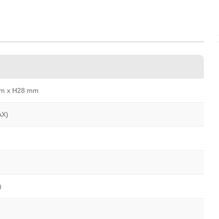
m x H28 mm
AX)
)