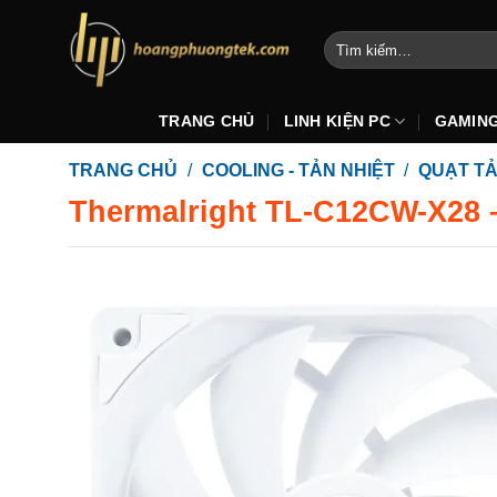
Bỏ
qua
Tìm
kiếm:
nội
dung
TRANG CHỦ
LINH KIỆN PC
GAMIN
TRANG CHỦ
/
COOLING - TẢN NHIỆT
/
QUẠT TẢ
Thermalright TL-C12CW-X28 