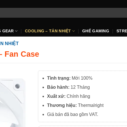
G GEAR
COOLING – TẢN NHIỆT
GHẾ GAMING
STR
N NHIỆT
– Fan Case
Tình trạng:
Mới 100%
Bảo hành:
12 Tháng
Xuất
xứ:
Chính hãng
Thương hiệu:
Thermalright
Giá bán đã bao gồm VAT.