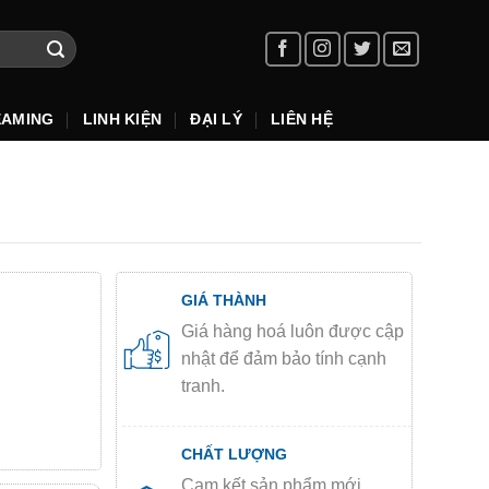
EAMING
LINH KIỆN
ĐẠI LÝ
LIÊN HỆ
GIÁ THÀNH
Giá hàng hoá luôn được cập
nhật để đảm bảo tính cạnh
tranh.
CHẤT LƯỢNG
Cam kết sản phẩm mới