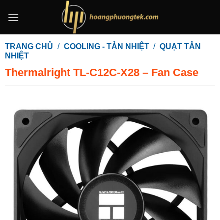
Bỏ
qua
nội
dung
TRANG CHỦ
/
COOLING - TẢN NHIỆT
/
QUẠT TẢN
NHIỆT
Thermalright TL-C12C-X28 – Fan Case