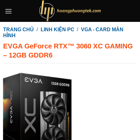
Bỏ
qua
nội
dung
TRANG CHỦ
/
LINH KIỆN PC
/
VGA - CARD MÀN
HÌNH
EVGA GeForce RTX™ 3060 XC GAMING
– 12GB GDDR6