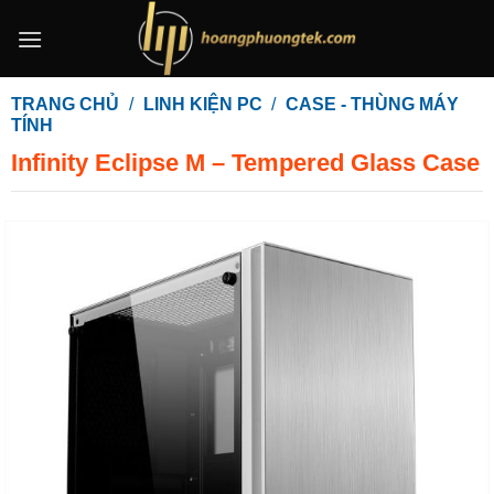
Bỏ
qua
nội
dung
TRANG CHỦ
/
LINH KIỆN PC
/
CASE - THÙNG MÁY
TÍNH
Infinity Eclipse M – Tempered Glass Case