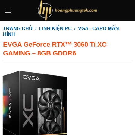
Bỏ
qua
nội
dung
TRANG CHỦ
/
LINH KIỆN PC
/
VGA - CARD MÀN
HÌNH
EVGA GeForce RTX™ 3060 Ti XC
GAMING – 8GB GDDR6