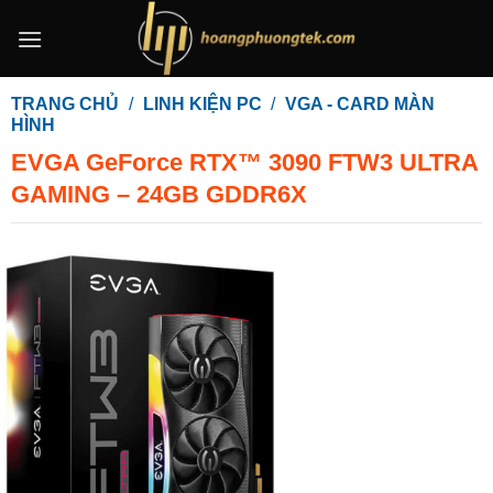
Bỏ
qua
nội
dung
TRANG CHỦ
/
LINH KIỆN PC
/
VGA - CARD MÀN
HÌNH
EVGA GeForce RTX™ 3090 FTW3 ULTRA
GAMING – 24GB GDDR6X