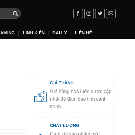
EAMING
LINH KIỆN
ĐẠI LÝ
LIÊN HỆ
GIÁ THÀNH
Giá hàng hoá luôn được cập
nhật để đảm bảo tính cạnh
tranh.
CHẤT LƯỢNG
Cam kết sản phẩm mới