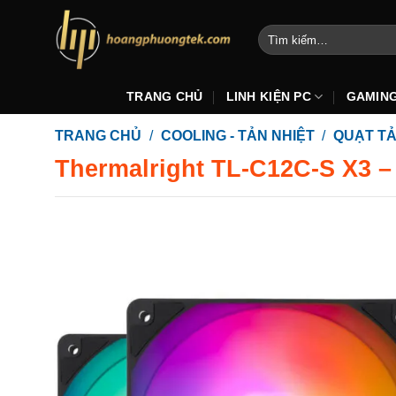
Bỏ
qua
Tìm
kiếm:
nội
dung
TRANG CHỦ
LINH KIỆN PC
GAMIN
TRANG CHỦ
/
COOLING - TẢN NHIỆT
/
QUẠT TẢ
Thermalright TL-C12C-S X3 