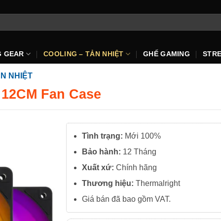
G GEAR
COOLING – TẢN NHIỆT
GHẾ GAMING
STR
N NHIỆT
– 12CM Fan Case
Tình trạng:
Mới 100%
Bảo hành:
12 Tháng
Xuất
xứ:
Chính hãng
Thương hiệu:
Thermalright
Giá bán đã bao gồm VAT.