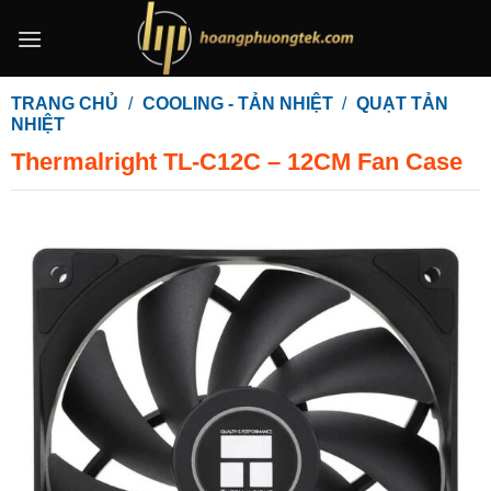
Bỏ
qua
nội
dung
TRANG CHỦ
/
COOLING - TẢN NHIỆT
/
QUẠT TẢN
NHIỆT
Thermalright TL-C12C – 12CM Fan Case