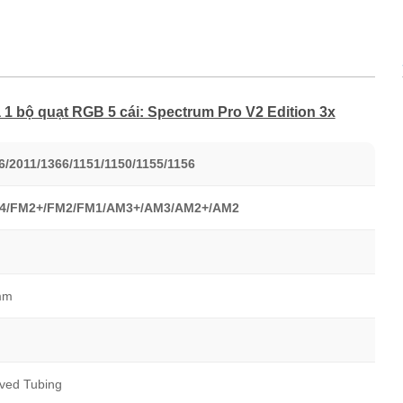
 1 bộ quạt RGB 5 cái: Spectrum Pro V2 Edition 3x
6/2011/1366/1151/1150/1155/1156
4/FM2+/FM2/FM1/AM3+/AM3/AM2+/AM2
mm
ved Tubing