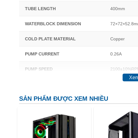
TUBE LENGTH
400mm
WATERBLOCK DIMENSION
72×72×52.8
COLD PLATE MATERIAL
Copper
PUMP CURRENT
0.26A
PUMP SPEED
2100±10%RP
Xem
PUMP BEARING
Ceramic Bear
SẢN PHẨM ĐƯỢC XEM NHIỀU
PUMP LIFE EXPECTANCY
50,000 Hrs
PUMP NOISE LEVEL
25dB(A)
FAN DIMENSION
120×120×25