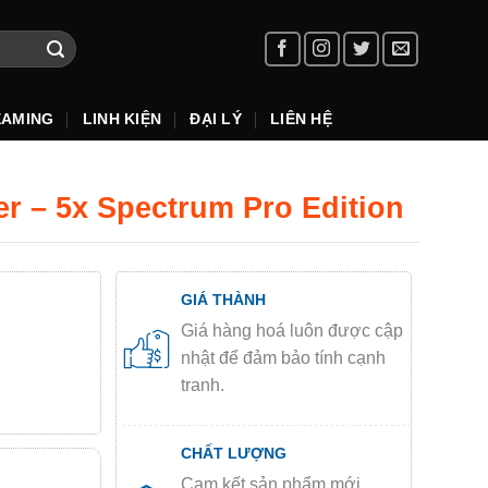
EAMING
LINH KIỆN
ĐẠI LÝ
LIÊN HỆ
r – 5x Spectrum Pro Edition
GIÁ THÀNH
Giá hàng hoá luôn được cập
nhật để đảm bảo tính cạnh
tranh.
CHẤT LƯỢNG
Cam kết sản phẩm mới