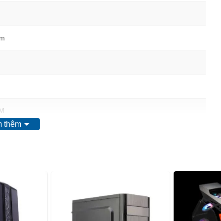
mm
M
 thêm
ing
mm