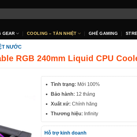
G GEAR
COOLING – TẢN NHIỆT
GHẾ GAMING
STR
IỆT NƯỚC
sable RGB 240mm Liquid CPU Coole
Tình trạng:
Mới 100%
Bảo hành:
12 tháng
Xuất xứ:
Chính hãng
Thương hiệu:
Infinity
Hỗ trợ kinh doanh