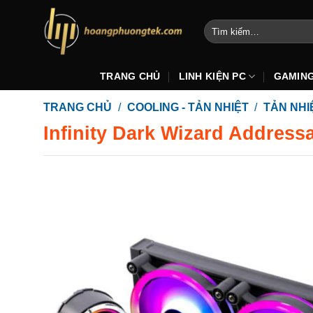
Bỏ
qua
Tìm
kiếm:
nội
dung
TRANG CHỦ
LINH KIỆN PC
GAMIN
TRANG CHỦ
/
COOLING - TẢN NHIỆT
/
TẢN NH
Infinity Dark Wizard Addres