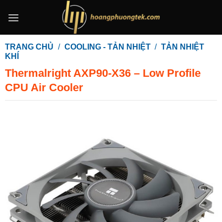
Bỏ
qua
nội
dung
TRANG CHỦ
/
COOLING - TẢN NHIỆT
/
TẢN NHIỆT
KHÍ
Thermalright AXP90-X36 – Low Profile
CPU Air Cooler