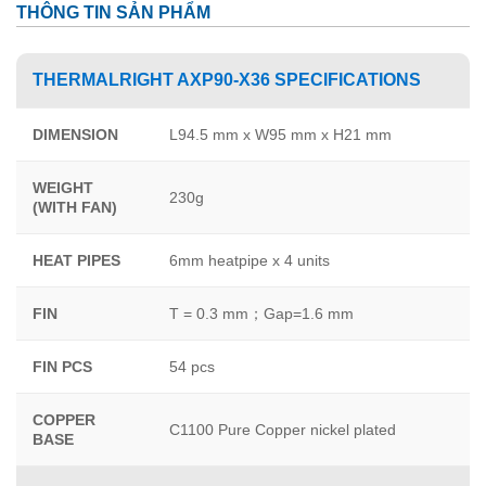
THÔNG TIN SẢN PHẨM
THERMALRIGHT AXP90-X36 SPECIFICATIONS
DIMENSION
L94.5 mm x W95 mm x H21 mm
WEIGHT
230g
(WITH FAN)
HEAT PIPES
6mm heatpipe x 4 units
FIN
T = 0.3 mm；Gap=1.6 mm
FIN PCS
54 pcs
COPPER
C1100 Pure Copper nickel plated
BASE