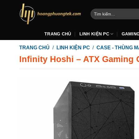
Bỏ
qua
Tìm
kiếm:
nội
dung
TRANG CHỦ
LINH KIỆN PC
GAMIN
TRANG CHỦ
/
LINH KIỆN PC
/
CASE - THÙNG M
Infinity Hoshi – ATX Gaming 