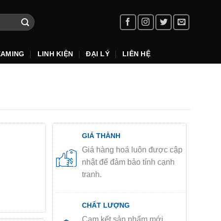
EAMING
LINH KIỆN
ĐẠI LÝ
LIÊN HỆ
GIÁ THÀNH
Giá hàng hoá luôn được cập
nhật để đảm bảo tính cạnh
tranh.
CHẤT LƯỢNG
Cam kết sản phẩm mới