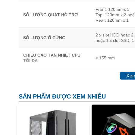
Front: 120mm x 3
SỐ LƯỢNG QUẠT HỖ TRỢ
Top: 120mm x 2 ho
Rear: 120mm x 1
2 x slot HDD hoặc 2 
SỐ LƯỢNG Ổ CỨNG
hoặc 1 x slot SSD, 1
CHIỀU CAO TẢN NHIỆT CPU
< 155 mm
TỐI ĐA
CHIỀU DÀI GPU TỐI ĐA
< 320mm
Xem
RAID HỖ TRỢ
Front: 120, 240mm
SẢN PHẨM ĐƯỢC XEM NHIỀU
NGUỒN HỖ TRỢ
ATX 150 mm
KHE PCI-E MỞ RỘNG
7 Standard Slots
1 x 3.0 USB