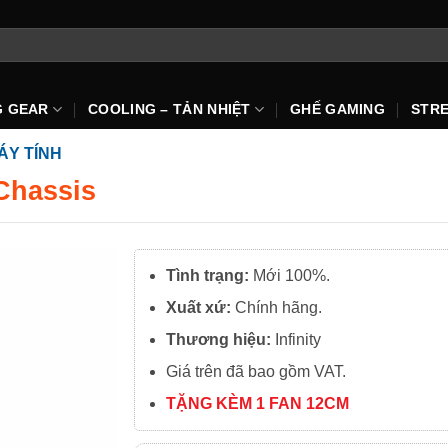
G GEAR
COOLING – TẢN NHIỆT
GHẾ GAMING
STR
ÁY TÍNH
Chassis
Tình trạng:
Mới 100%.
Xuất xứ:
Chính hãng.
Thương hiệu:
Infinity
Giá trên đã bao gồm VAT.
TẶNG KÈM 1 FAN 12CM