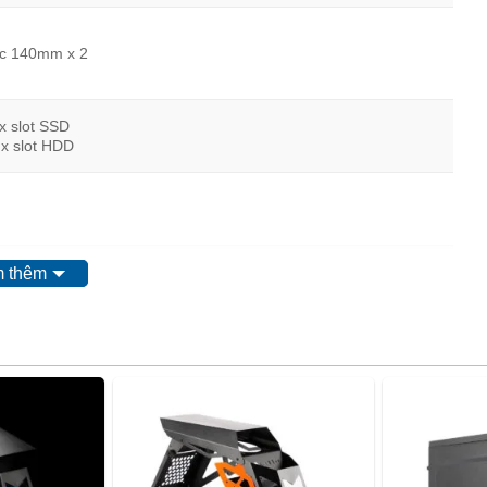
ặc 140mm x 2
x slot SSD
 x slot HDD
 thêm