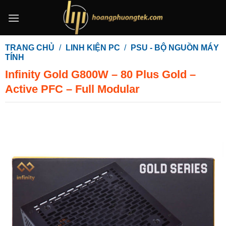
Bỏ
qua
nội
dung
TRANG CHỦ
/
LINH KIỆN PC
/
PSU - BỘ NGUỒN MÁY
TÍNH
Infinity Gold G800W – 80 Plus Gold –
Active PFC – Full Modular