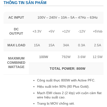
THÔNG TIN SẢN PHẨM
AC INPUT
100V – 240V – 10A – 5A – 47Hz – 63Hz
DC
+3.3V
+5V
+12V
-12V
+5Vsb
OUTPUT
MAX LOAD
15A
15A
34A
0.3A
2.5A
100W
792W
3.6W
12.5W
MAXIMUM
COMBINED
WATTAGE
TOTAL POWER:
800W
Công suất thực 800W with Active PFC.
Hiệu suất trên 90% (80 Plus Gold).
Mạch EMI class 2 (2 lớp) với cuộn cảm flat
wire hiệu suất cao.
Trang bị MOV chống sét.