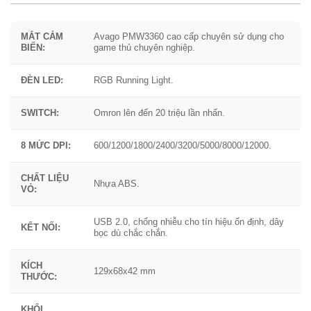
MẮT CẢM
Avago PMW3360 cao cấp chuyên sử dụng cho
BIẾN:
game thủ chuyên nghiệp.
ĐÈN LED:
RGB Running Light.
SWITCH:
Omron lên đến 20 triệu lần nhấn.
8 MỨC DPI:
600/1200/1800/2400/3200/5000/8000/12000.
CHẤT LIỆU
Nhựa ABS.
VỎ:
USB 2.0, chống nhiễu cho tín hiệu ổn định, dây
KẾT NỐI:
bọc dù chắc chắn.
KÍCH
129x68x42 mm
THƯỚC:
KHỐI