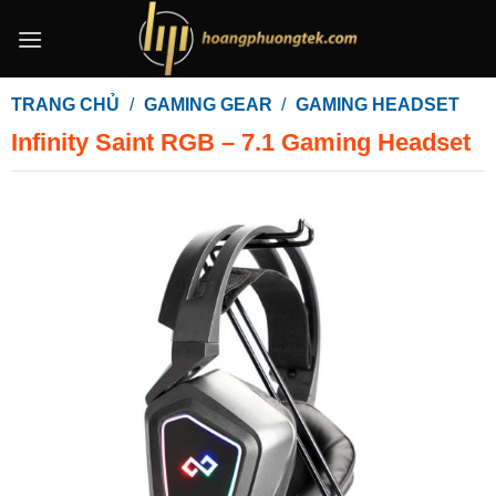
Bỏ
qua
nội
dung
TRANG CHỦ
/
GAMING GEAR
/
GAMING HEADSET
Infinity Saint RGB – 7.1 Gaming Headset