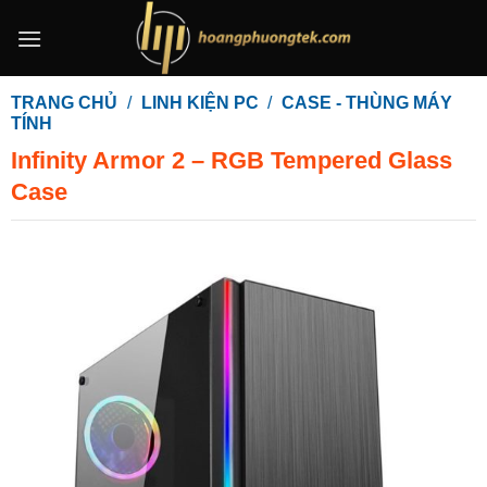
Bỏ
qua
nội
dung
TRANG CHỦ
/
LINH KIỆN PC
/
CASE - THÙNG MÁY
TÍNH
Infinity Armor 2 – RGB Tempered Glass
Case