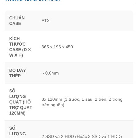
CHUẨN
ATX
CASE
KÍCH
THƯỚC
365 x 196 x 450
CASE (D X
W X H)
ĐỘ DÀY
~ 0.6mm
THÉP
SỐ
LƯỢNG
8x 120mm (3 trước, 1 sau, 2 trên, 2 trong
QUẠT (HỖ
trên nguồn)
TRỢ QUẠT
120MM)
SỐ
LƯỢNG
2 SSD và 2 HDD (Hoặc 3 SSD và 1 HDD)