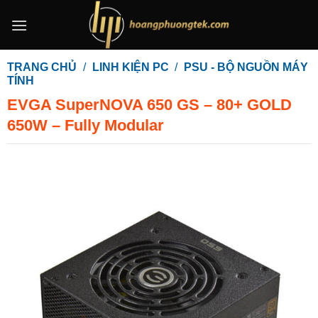
Bỏ
qua
nội
dung
TRANG CHỦ
/
LINH KIỆN PC
/
PSU - BỘ NGUỒN MÁY
TÍNH
EVGA SuperNOVA 650 GS – 80+ GOLD
650W – Fully Modular