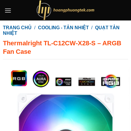
Bỏ
qua
nội
dung
TRANG CHỦ
/
COOLING - TẢN NHIỆT
/
QUẠT TẢN
NHIỆT
Thermalright TL-C12CW-X28-S – ARGB
Fan Case