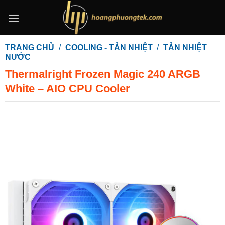
Bỏ
qua
nội
dung
TRANG CHỦ
/
COOLING - TẢN NHIỆT
/
TẢN NHIỆT
NƯỚC
Thermalright Frozen Magic 240 ARGB
White – AIO CPU Cooler