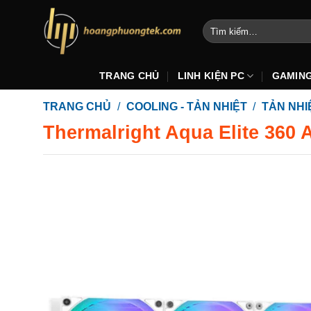
Bỏ
qua
Tìm
kiếm:
nội
dung
TRANG CHỦ
LINH KIỆN PC
GAMIN
TRANG CHỦ
/
COOLING - TẢN NHIỆT
/
TẢN NH
Thermalright Aqua Elite 360