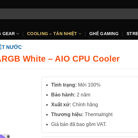
G GEAR
COOLING – TẢN NHIỆT
GHẾ GAMING
STR
IỆT NƯỚC
 ARGB White – AIO CPU Cooler
Tình trạng:
Mới 100%
Bảo hành:
2 năm
Xuất
xứ:
Chính hãng
Thương hiệu:
Thermalright
Giá bán đã bao gồm VAT.