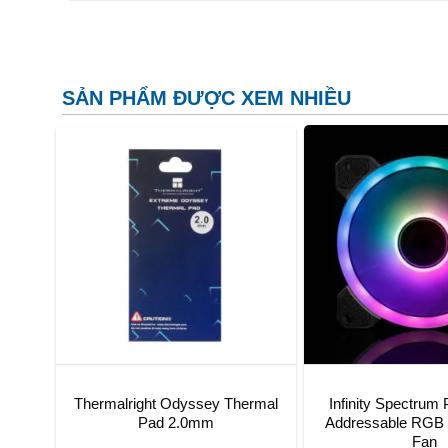
SẢN PHẨM ĐƯỢC XEM NHIỀU
Thermalright Odyssey Thermal
Infinity Spectrum 
Pad 2.0mm
Addressable RGB 
Fan