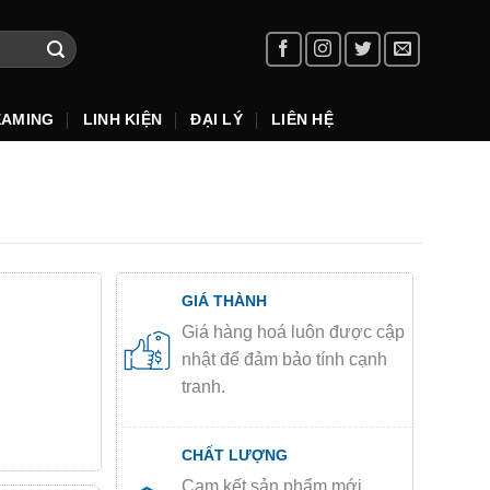
EAMING
LINH KIỆN
ĐẠI LÝ
LIÊN HỆ
GIÁ THÀNH
Giá hàng hoá luôn được cập
nhật để đảm bảo tính cạnh
tranh.
CHẤT LƯỢNG
Cam kết sản phẩm mới