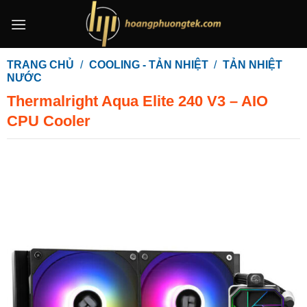
Bỏ
qua
nội
dung
TRANG CHỦ
/
COOLING - TẢN NHIỆT
/
TẢN NHIỆT
NƯỚC
Thermalright Aqua Elite 240 V3 – AIO
CPU Cooler