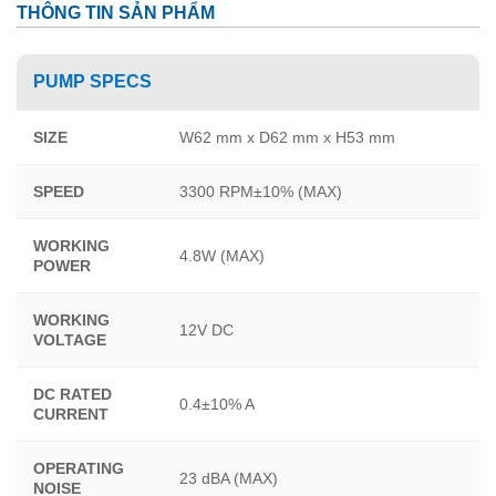
THÔNG TIN SẢN PHẨM
PUMP SPECS
SIZE
W62 mm x D62 mm x H53 mm
SPEED
3300 RPM±10% (MAX)
WORKING
4.8W (MAX)
POWER
WORKING
12V DC
VOLTAGE
DC RATED
0.4±10% A
CURRENT
OPERATING
23 dBA (MAX)
NOISE