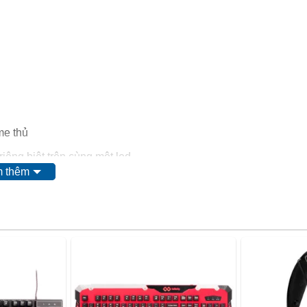
me thủ
iêng biệt trên cùng một led
 thêm
 tắc xanh dương ( Blue Switch )
ch . Chịu đựng tối đa 10.000.000 lần nhận tín hiệu