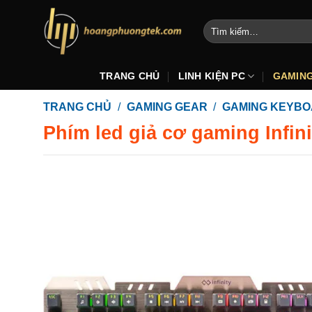
Bỏ
qua
Tìm
kiếm:
nội
dung
TRANG CHỦ
LINH KIỆN PC
GAMIN
TRANG CHỦ
/
GAMING GEAR
/
GAMING KEYB
Phím led giả cơ gaming Infin