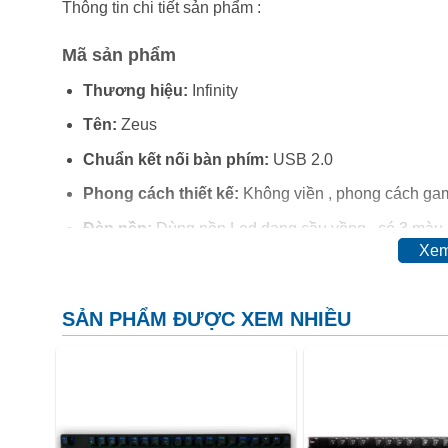
Thông tin chi tiết sản phẩm :
Mã sản phẩm
Thương hiệu:
Infinity
Tên:
Zeus
Chuẩn kết nối bàn phím:
USB 2.0
Phong cách thiết kế:
Không viền , phong cách ga
Đèn nền:
Dùng nền Led dạng cầu vồng , có 3 màu r
Xem
Phím cơ học (Mechanical):
Mô phỏng phím cơ công
Kết cấu bàn phím:
Mạch 3 lớp . Cao su hàn lên mạ
SẢN PHẨM ĐƯỢC XEM NHIỀU
Màu sắc:
Trắng/Vàng
Kết nối:
Có dây. Dài 1.8 mét .
Kích thước bàn phím:
435x178x40mm
Trọng lượng:
1.3Kg