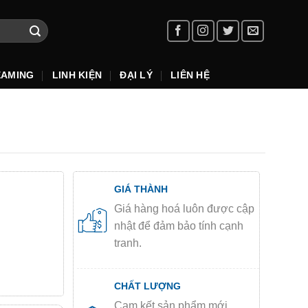
EAMING
LINH KIỆN
ĐẠI LÝ
LIÊN HỆ
GIÁ THÀNH
Giá hàng hoá luôn được cập
nhật để đảm bảo tính cạnh
tranh.
CHẤT LƯỢNG
Cam kết sản phẩm mới