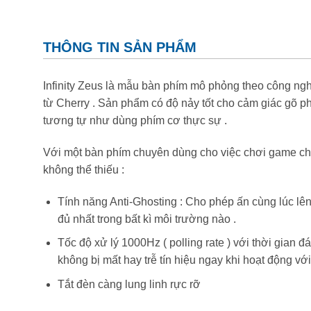
THÔNG TIN SẢN PHẨM
Infinity Zeus là mẫu bàn phím mô phỏng theo công ng
từ Cherry . Sản phẩm có độ nảy tốt cho cảm giác gõ p
tương tự như dùng phím cơ thực sự .
Với một bàn phím chuyên dùng cho việc chơi game chuy
không thể thiếu :
Tính năng Anti-Ghosting : Cho phép ấn cùng lúc lê
đủ nhất trong bất kì môi trường nào .
Tốc độ xử lý 1000Hz ( polling rate ) với thời gian
không bị mất hay trễ tín hiệu ngay khi hoạt động với
Tắt đèn càng lung linh rực rỡ