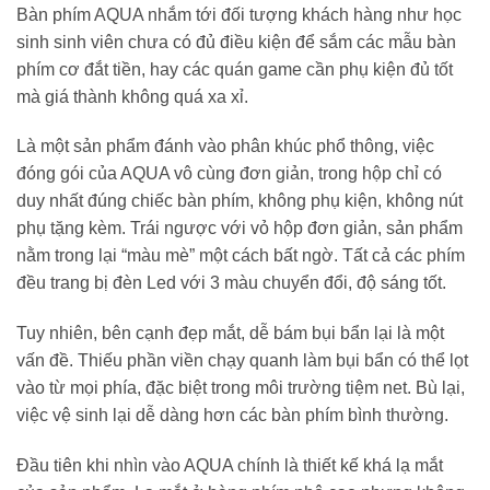
Bàn phím AQUA nhắm tới đối tượng khách hàng như học
sinh sinh viên chưa có đủ điều kiện để sắm các mẫu bàn
phím cơ đắt tiền, hay các quán game cần phụ kiện đủ tốt
mà giá thành không quá xa xỉ.
Là một sản phẩm đánh vào phân khúc phổ thông, việc
đóng gói của AQUA vô cùng đơn giản, trong hộp chỉ có
duy nhất đúng chiếc bàn phím, không phụ kiện, không nút
phụ tặng kèm. Trái ngược với vỏ hộp đơn giản, sản phẩm
nằm trong lại “màu mè” một cách bất ngờ. Tất cả các phím
đều trang bị đèn Led với 3 màu chuyển đổi, độ sáng tốt.
Tuy nhiên, bên cạnh đẹp mắt, dễ bám bụi bẩn lại là một
vấn đề. Thiếu phần viền chạy quanh làm bụi bẩn có thể lọt
vào từ mọi phía, đặc biệt trong môi trường tiệm net. Bù lại,
việc vệ sinh lại dễ dàng hơn các bàn phím bình thường.
Đầu tiên khi nhìn vào AQUA chính là thiết kế khá lạ mắt