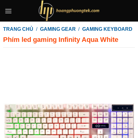
Bỏ
qua
nội
dung
TRANG CHỦ
/
GAMING GEAR
/
GAMING KEYBOARD
Phím led gaming Infinity Aqua White