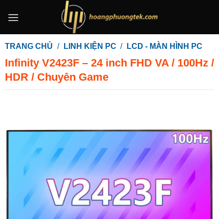
Bỏ
qua
nội
dung
TRANG CHỦ
/
LINH KIỆN PC
/
LCD - MÀN HÌNH PC
Infinity V2423F – 24 inch FHD VA / 100Hz /
HDR / Chuyên Game