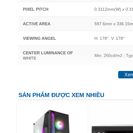
PIXEL PITCH
0.3112mm(W) x 0.3
ACTIVE AREA
597.6mm x 336.15
VIEWING ANGEL
H: 178°, V: 178°
CENTER LUMINANCE OF
Min: 250cd/m2 ; Ty
WHITE
CONTRAST RATIO
Typ: 1000 : 1
Xem
MOVING PICTURE RESPONSE
1ms (OC Mode: 0.5
TIME (MPRT)
SẢN PHẨM ĐƯỢC XEM NHIỀU
BUILT-IN TECHNOLOGY
Low Blue Light, Flic
SUPPORT SOFTWARE
HDR, AMD Freesync,