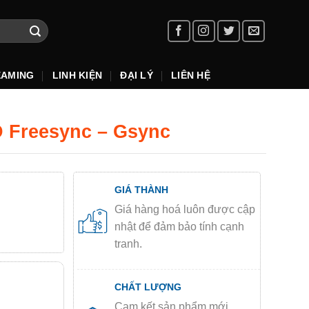
EAMING
LINH KIỆN
ĐẠI LÝ
LIÊN HỆ
MD Freesync – Gsync
GIÁ THÀNH
Giá hàng hoá luôn được cập
nhật để đảm bảo tính cạnh
tranh.
CHẤT LƯỢNG
Cam kết sản phẩm mới