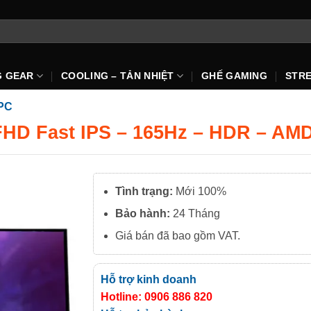
G GEAR
COOLING – TẢN NHIỆT
GHẾ GAMING
STR
PC
h FHD Fast IPS – 165Hz – HDR – A
Tình trạng:
Mới 100%
Bảo hành:
24 Tháng
Giá bán đã bao gồm VAT.
Hỗ trợ kinh doanh
Hotline: 0906 886 820