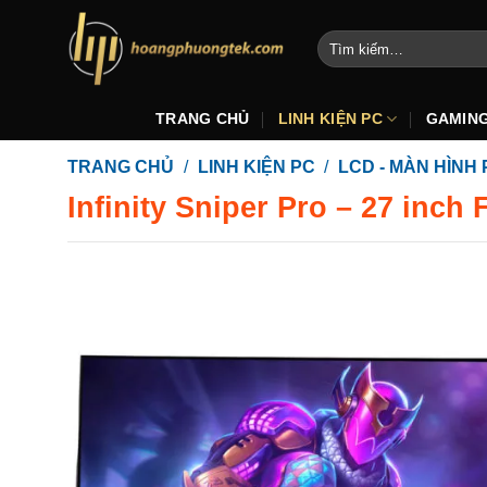
Bỏ
qua
Tìm
kiếm:
nội
dung
TRANG CHỦ
LINH KIỆN PC
GAMIN
TRANG CHỦ
/
LINH KIỆN PC
/
LCD - MÀN HÌNH 
Infinity Sniper Pro – 27 inc