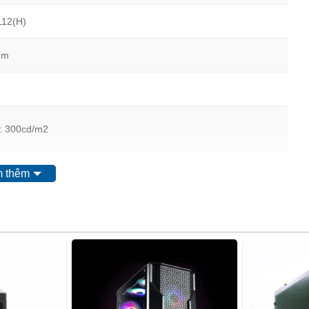
112(H)
mm
p: 300cd/m2
 thêm
ms)
ker-Free
 compatible Nvidia Gsync by firmware