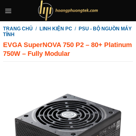
Bỏ
qua
nội
dung
TRANG CHỦ
/
LINH KIỆN PC
/
PSU - BỘ NGUỒN MÁY
TÍNH
EVGA SuperNOVA 750 P2 – 80+ Platinum
750W – Fully Modular