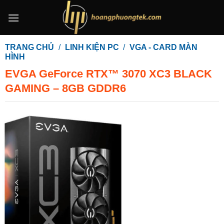
Bỏ
qua
nội
dung
TRANG CHỦ
/
LINH KIỆN PC
/
VGA - CARD MÀN
HÌNH
EVGA GeForce RTX™ 3070 XC3 BLACK
GAMING – 8GB GDDR6