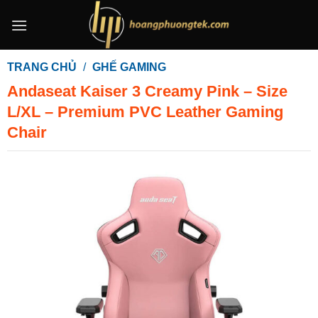
Bỏ
qua
nội
dung
TRANG CHỦ
/
GHẾ GAMING
Andaseat Kaiser 3 Creamy Pink – Size
L/XL – Premium PVC Leather Gaming
Chair