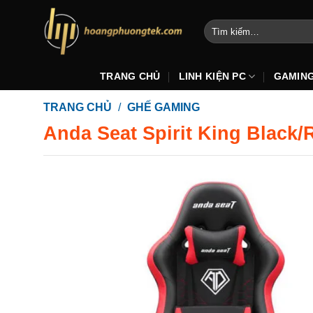
Bỏ
qua
Tìm
kiếm:
nội
dung
TRANG CHỦ
LINH KIỆN PC
GAMIN
TRANG CHỦ
/
GHẾ GAMING
Anda Seat Spirit King Black/