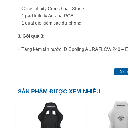
+ Case Infinity Gems hoặc Stone .
+ 1 pad Inifnity Arcana RGB
+ 1 quạt gió kiêm sạc dự phòng
3/ Gói quà 3:
+ Tặng kèm tản nước ID Cooling AURAFLOW 240 – Ex
Xem
Assassin King
Model
MODEL NAME
Series
Number
SẢN PHẨM ĐƯỢC XEM NHIỀU
Chair/Seat
CHAIR TYPE
Gaming Chair
Back Style
High Density
Adjustable
FOAM TYPE
Mould Shaping
Back Angle
Foam