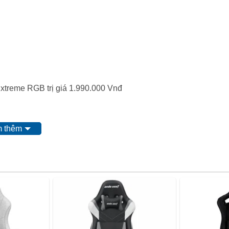
treme RGB trị giá 1.990.000 Vnđ
 thêm
Maximum Seat
AD04 XL
23.03”
Depth
Minimum Seat
High Back
20.08”
Depth
Maximum Seat
160°
21.65”
Width