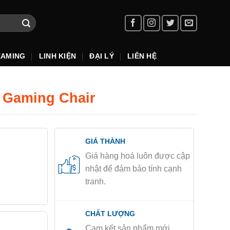
EAMING
LINH KIỆN
ĐẠI LÝ
LIÊN HỆ
t Gaming Chair
GIÁ THÀNH
Giá hàng hoá luôn được cập
nhật để đảm bảo tính cạnh
tranh.
CHẤT LƯỢNG
Cam kết sản phẩm mới