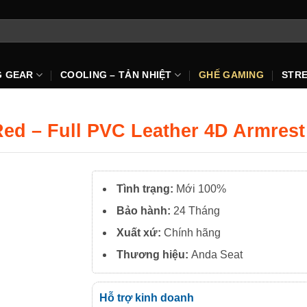
G GEAR
COOLING – TẢN NHIỆT
GHẾ GAMING
STR
Red – Full PVC Leather 4D Armres
Tình trạng:
Mới 100%
Bảo hành:
24 Tháng
Xuất xứ:
Chính hãng
Thương hiệu:
Anda Seat
Hỗ trợ kinh doanh