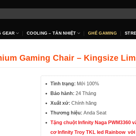
G GEAR
COOLING – TẢN NHIỆT
GHẾ GAMING
STR
mium Gaming Chair – Kingsize Limi
Tình trạng:
Mới 100%
Bảo hành:
24 Tháng
Xuất xứ:
Chính hãng
Thương hiệu:
Anda Seat
Tặng chuột Infinity Naga PWM3360 v
cơ Infinity Troy TKL led Rainbow với 