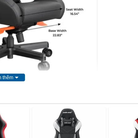
 thêm
Maximum Seat Depth
21.65”
ing Foam
Minimum Seat Depth
20.08”
Maximum Seat Width
22.83”