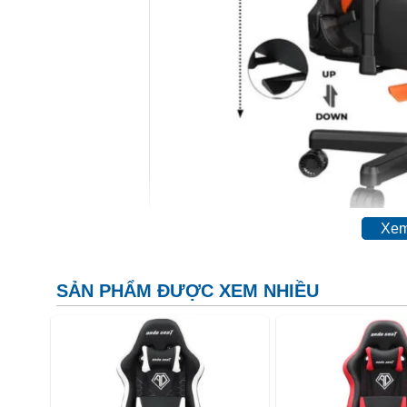
Xem
MODEL NAME
FNATIC Edition
SẢN PHẨM ĐƯỢC XEM NHIỀU
FOAM TYPE
High Density Mould Shap
ADJUSTABLE BACK
160°
ANGLE