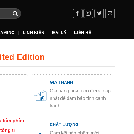
EAMING
LINH KIỆN
ĐẠI LÝ
LIÊN HỆ
ted Edition
GIÁ THÀNH
Giá hàng hoá luôn được cập
nhật để đảm bảo tính cạnh
tranh.
à bàn phím
CHẤT LƯỢNG
tổng trị
Cam kết sản phẩm mới