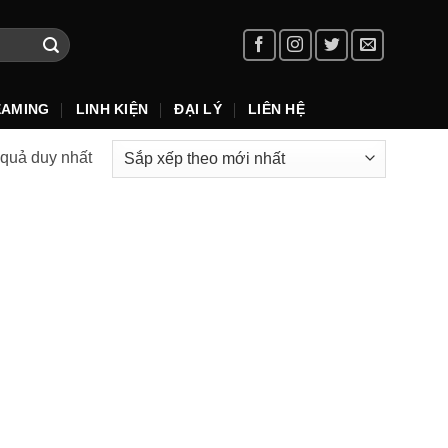
EAMING
LINH KIỆN
ĐẠI LÝ
LIÊN HỆ
t quả duy nhất