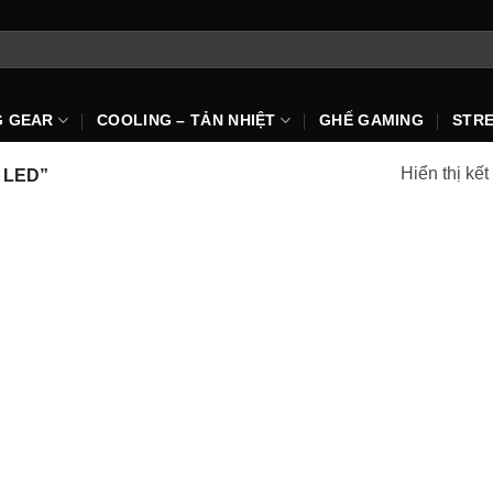
G GEAR
COOLING – TẢN NHIỆT
GHẾ GAMING
STR
Hiển thị kế
 LED”