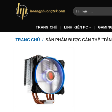
Bỏ
qua
Tìm
kiếm:
nội
dung
TRANG CHỦ
LINH KIỆN PC
GAMIN
TRANG CHỦ
/
SẢN PHẨM ĐƯỢC GẮN THẺ “TẢN