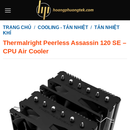
Bỏ
qua
nội
dung
TRANG CHỦ
/
COOLING - TẢN NHIỆT
/
TẢN NHIỆT
KHÍ
Thermalright Peerless Assassin 120 SE –
CPU Air Cooler